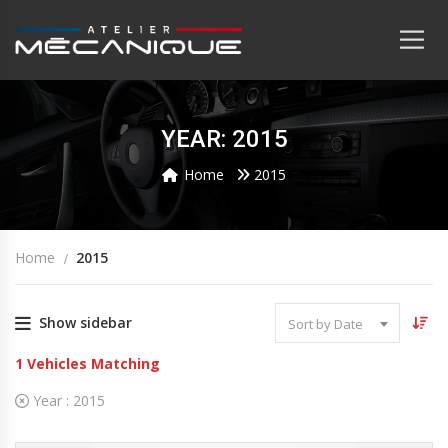
YEAR: 2015
Home
2015
Home
2015
Show sidebar
Sort by Date
1
Vehicles Matching
Year :
2015